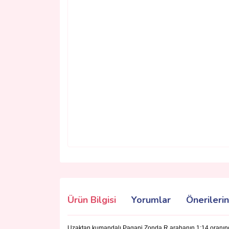
Ürün Bilgisi
Yorumlar
Önerilerin
Uzaktan kumandalı Pagani Zonda R arabanın 1:14 oranında 