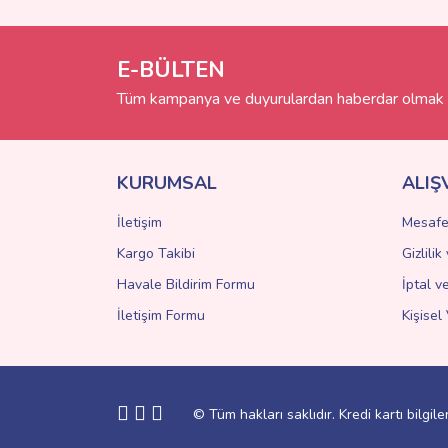
Ürün resmi kalitesiz, bozuk veya görüntülenemiyo
Ürün açıklamasında eksik bilgiler bulunuyor.
E-BÜLTEN
Ürün bilgilerinde hatalar bulunuyor.
Tüm kampanya ve duyurulardan haberdar olmak i
Ürün fiyatı diğer sitelerden daha pahalı.
Bu ürüne benzer farklı alternatifler olmalı.
KURUMSAL
ALIŞ
İletişim
Mesafe
Kargo Takibi
Gizlili
Havale Bildirim Formu
İptal v
İletişim Formu
Kişisel 
© Tüm hakları saklıdır. Kredi kartı bilgile