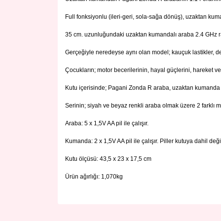
Full fonksiyonlu (ileri-geri, sola-sağa dönüş), uzaktan kuma
35 cm. uzunluğundaki uzaktan kumandalı araba 2.4 GHz rad
Gerçeğiyle neredeyse aynı olan model; kauçuk lastikler, det
Çocukların; motor becerilerinin, hayal güçlerini, hareket
Kutu içerisinde; Pagani Zonda R araba, uzaktan kumanda v
Serinin; siyah ve beyaz renkli araba olmak üzere 2 farklı 
Araba: 5 x 1,5V AA pil ile çalışır.
Kumanda: 2 x 1,5V AA pil ile çalışır. Piller kutuya dahil değil
Kutu ölçüsü: 43,5 x 23 x 17,5 cm
Ürün ağırlığı: 1,070kg
Bu ürünün fiyat bilgisi, resim, ürün açıklamalarında 
Görüş ve önerileriniz için teşekkür ederiz.