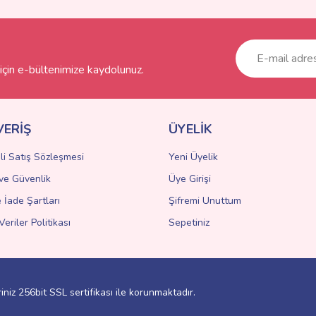
r.
Yorum Yaz
çin e-bültenimize kaydolunuz.
VERİŞ
ÜYELİK
li Satış Sözleşmesi
Yeni Üyelik
k ve Güvenlik
Üye Girişi
Gönder
e İade Şartları
Şifremi Unuttum
Veriler Politikası
Sepetiniz
riniz 256bit SSL sertifikası ile korunmaktadır.