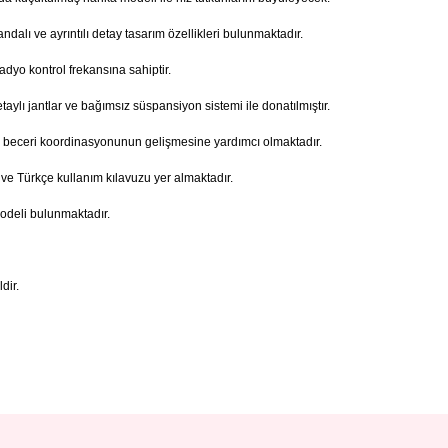
ndalı ve ayrıntılı detay tasarım özellikleri bulunmaktadır.
yo kontrol frekansına sahiptir.
aylı jantlar ve bağımsız süspansiyon sistemi ile donatılmıştır.
 ve beceri koordinasyonunun gelişmesine yardımcı olmaktadır.
e Türkçe kullanım kılavuzu yer almaktadır.
modeli bulunmaktadır.
dir.
ve diğer konularda yetersiz gördüğünüz noktaları öneri formunu kullanarak taraf
Bu ürüne ilk yorumu siz yapın!