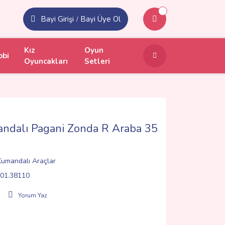
Bayi Girişi
Bayi Üye Ol
/
Kız
Oyun
obi
Oyuncakları
Setleri
ndalı Pagani Zonda R Araba 35
 Kumandalı Araçlar
01.38110
Yorum Yaz