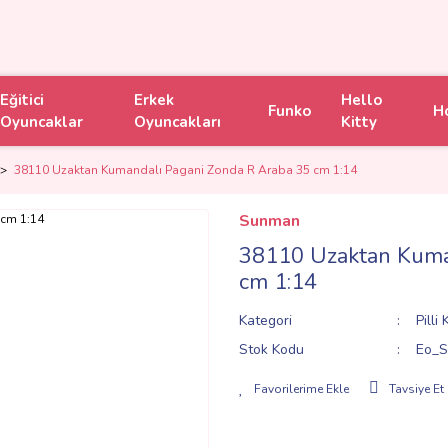
Eğitici
Erkek
Hello
Funko
H
Oyuncaklar
Oyuncakları
Kitty
38110 Uzaktan Kumandalı Pagani Zonda R Araba 35 cm 1:14
Sunman
38110 Uzaktan Kuma
cm 1:14
Kategori
Pilli
Stok Kodu
Eo_S
Tavsiye Et