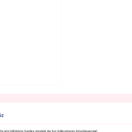
iz
küçültülmüş harika modeli ile hız tutkunlarını büyüleyecek!