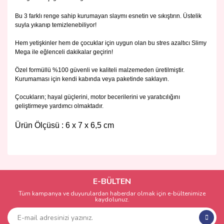
Bu 3 farklı renge sahip kurumayan slaymı esnetin ve sıkıştırın. Üstelik
suyla yıkanıp temizlenebiliyor!
Hem yetişkinler hem de çocuklar için uygun olan bu stres azaltıcı Slimy
Mega ile eğlenceli dakikalar geçirin!
Özel formüllü %100 güvenli ve kaliteli malzemeden üretilmiştir.
Kurumaması için kendi kabında veya paketinde saklayın.
Çocukların; hayal güçlerini, motor becerilerini ve yaratıcılığını
geliştirmeye yardımcı olmaktadır.
Ürün Ölçüsü : 6 x 7 x 6,5 cm
Bu ürünün fiyat bilgisi, resim, ürün açıklamalarında ve diğer
konularda yetersiz gördüğünüz noktaları öneri formunu
Bu ürüne ilk yorumu siz yapın!
kullanarak tarafımıza iletebilirsiniz.
Görüş ve önerileriniz için teşekkür ederiz.
E-BÜLTEN
Tüm kampanya ve duyurulardan haberdar olmak için e-bültenimize
Yorum Yaz
kaydolunuz.
Ürün resmi kalitesiz, bozuk veya görüntülenemiyor.
Ürün açıklamasında eksik bilgiler bulunuyor.