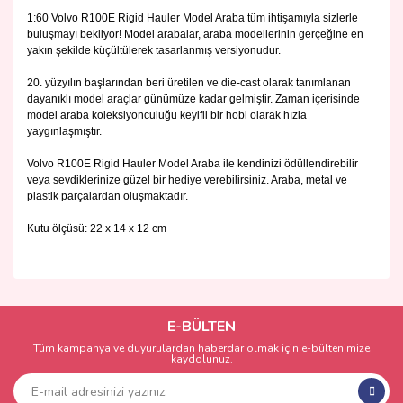
1:60 Volvo R100E Rigid Hauler Model Araba tüm ihtişamıyla sizlerle
buluşmayı bekliyor! Model arabalar, araba modellerinin gerçeğine en
yakın şekilde küçültülerek tasarlanmış versiyonudur.
20. yüzyılın başlarından beri üretilen ve die-cast olarak tanımlanan
dayanıklı model araçlar günümüze kadar gelmiştir. Zaman içerisinde
model araba koleksiyonculuğu keyifli bir hobi olarak hızla
yaygınlaşmıştır.
Volvo R100E Rigid Hauler Model Araba ile kendinizi ödüllendirebilir
veya sevdiklerinize güzel bir hediye verebilirsiniz. Araba, metal ve
plastik parçalardan oluşmaktadır.
Kutu ölçüsü: 22 x 14 x 12 cm
Bu ürünün fiyat bilgisi, resim, ürün açıklamalarında ve diğer
konularda yetersiz gördüğünüz noktaları öneri formunu
Bu ürüne ilk yorumu siz yapın!
kullanarak tarafımıza iletebilirsiniz.
Görüş ve önerileriniz için teşekkür ederiz.
E-BÜLTEN
Tüm kampanya ve duyurulardan haberdar olmak için e-bültenimize
Yorum Yaz
kaydolunuz.
Ürün resmi kalitesiz, bozuk veya görüntülenemiyor.
Ürün açıklamasında eksik bilgiler bulunuyor.