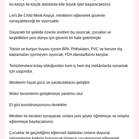
bu kepçe ile küçük alanlarda bile büyük işler başaracaksınız.
Let's Be Child Minik Kepçe, miniklerin eğlenerek güvenle
oynayabileceği bir oyuncaktır.
Dayanıklı bir şekilde özenle üretilen bu oyuncak, çocuklar ve
keşfettikleri yeni dünya için güvenli bir hale getirilmiştir.
Toksin ve kurşun boyası içeren BPA, Phthalates, PVC ve benzer dış
kaplamaları içermeyen oyuncak, FDA standartlarını karşılar.
Temizlenmesi kolay olduğundan hem iç hem dış mekânlarda oynamak
için uygundur.
Miniklerin hayal gücü ve yaratıcılıklarını geliştirir.
Motor becerilerini geliştirmeye yardımcı olur.
El-göz koordinasyonunu destekler.
Minikler ile beraber oynayarak, onlara yeni şeyler öğretmeye ve onlarla
eğlenmeye bayılacaksınız.
Çocuklar ile geçirdiğiniz eğlenceli dakikalar onların duyusal
gelişimlerine katkıda bulunacak böylece çocuklarınızın eğlenerek