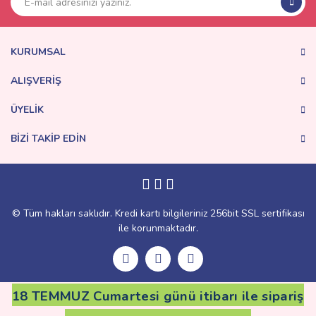
Ürün açıklamasında eksik bilgiler bulunuyor.
Ürün bilgilerinde hatalar bulunuyor.
Ürün fiyatı diğer sitelerden daha pahalı.
KURUMSAL
Bu ürüne benzer farklı alternatifler olmalı.
ALIŞVERİŞ
ÜYELİK
BİZİ TAKİP EDİN
Gönder
© Tüm hakları saklıdır. Kredi kartı bilgileriniz 256bit SSL sertifikası
ile korunmaktadır.
18 TEMMUZ Cumartesi günü itibarı ile sipariş