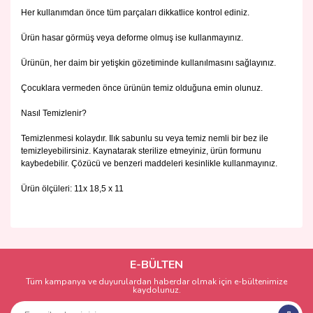
Her kullanımdan önce tüm parçaları dikkatlice kontrol ediniz.
Ürün hasar görmüş veya deforme olmuş ise kullanmayınız.
Ürünün, her daim bir yetişkin gözetiminde kullanılmasını sağlayınız.
Çocuklara vermeden önce ürünün temiz olduğuna emin olunuz.
Nasıl Temizlenir?
Temizlenmesi kolaydır. Ilık sabunlu su veya temiz nemli bir bez ile
temizleyebilirsiniz. Kaynatarak sterilize etmeyiniz, ürün formunu
kaybedebilir. Çözücü ve benzeri maddeleri kesinlikle kullanmayınız.
Ürün ölçüleri: 11x 18,5 x 11
Bu ürünün fiyat bilgisi, resim, ürün açıklamalarında ve diğer
konularda yetersiz gördüğünüz noktaları öneri formunu
Bu ürüne ilk yorumu siz yapın!
kullanarak tarafımıza iletebilirsiniz.
Görüş ve önerileriniz için teşekkür ederiz.
E-BÜLTEN
Tüm kampanya ve duyurulardan haberdar olmak için e-bültenimize
Yorum Yaz
kaydolunuz.
Ürün resmi kalitesiz, bozuk veya görüntülenemiyor.