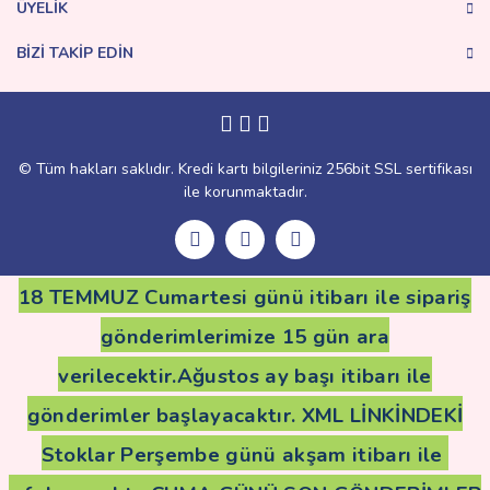
ÜYELİK
BİZİ TAKİP EDİN
Gönder
© Tüm hakları saklıdır. Kredi kartı bilgileriniz 256bit SSL sertifikası
ile korunmaktadır.
18 TEMMUZ Cumartesi günü itibarı ile sipariş
gönderimlerimize 15 gün ara
verilecektir.Ağustos ay başı itibarı ile
gönderimler başlayacaktır. XML LİNKİNDEKİ
Stoklar Perşembe günü akşam itibarı ile