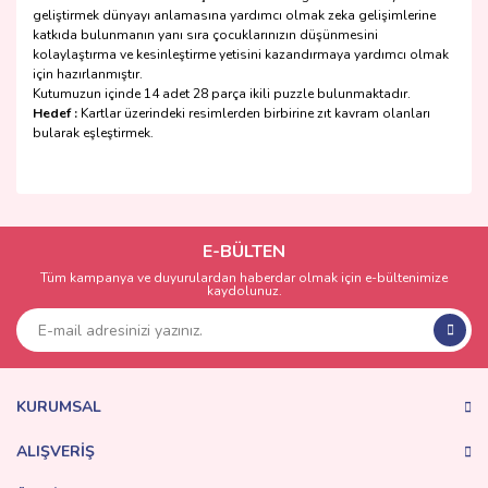
geliştirmek dünyayı anlamasına yardımcı olmak zeka gelişimlerine
katkıda bulunmanın yanı sıra çocuklarınızın düşünmesini
kolaylaştırma ve kesinleştirme yetisini kazandırmaya yardımcı olmak
için hazırlanmıştır.
Kutumuzun içinde 14 adet 28 parça ikili puzzle bulunmaktadır.
Hedef :
Kartlar üzerindeki resimlerden birbirine zıt kavram olanları
bularak eşleştirmek.
Bu ürünün fiyat bilgisi, resim, ürün açıklamalarında ve diğer
konularda yetersiz gördüğünüz noktaları öneri formunu
Bu ürüne ilk yorumu siz yapın!
kullanarak tarafımıza iletebilirsiniz.
Görüş ve önerileriniz için teşekkür ederiz.
E-BÜLTEN
Tüm kampanya ve duyurulardan haberdar olmak için e-bültenimize
Yorum Yaz
kaydolunuz.
Ürün resmi kalitesiz, bozuk veya görüntülenemiyor.
Ürün açıklamasında eksik bilgiler bulunuyor.
Ürün bilgilerinde hatalar bulunuyor.
Ürün fiyatı diğer sitelerden daha pahalı.
KURUMSAL
Bu ürüne benzer farklı alternatifler olmalı.
ALIŞVERİŞ