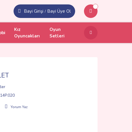
Bayi Girişi
Bayi Üye Ol
/
Kız
Oyun
obi
Oyuncakları
Setleri
LET
ler
14P.020
Yorum Yaz