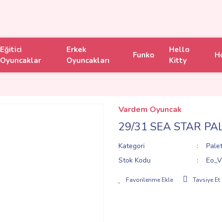
Eğitici
Erkek
Hello
Funko
H
Oyuncaklar
Oyuncakları
Kitty
Vardem Oyuncak
29/31 SEA STAR PA
Kategori
Palet
Stok Kodu
Eo_V
Tavsiye Et