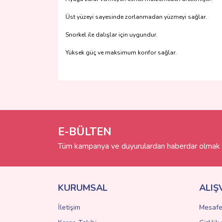
Üst yüzeyi sayesinde zorlanmadan yüzmeyi sağlar.
Snorkel ile dalışlar için uygundur.
Yüksek güç ve maksimum konfor sağlar.
Bu ürünün fiyat bilgisi, resim, ürün açıklamalarında 
Görüş ve önerileriniz için teşekkür ederiz.
Ürün resmi kalitesiz, bozuk veya görüntülenemiyo
Ürün açıklamasında eksik bilgiler bulunuyor.
E-BÜLTEN
Ürün bilgilerinde hatalar bulunuyor.
Tüm kampanya ve duyurulardan haberdar olmak i
Ürün fiyatı diğer sitelerden daha pahalı.
Bu ürüne benzer farklı alternatifler olmalı.
KURUMSAL
ALIŞ
İletişim
Mesafe