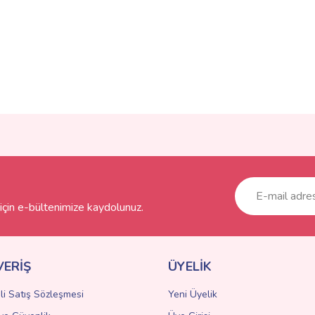
ve diğer konularda yetersiz gördüğünüz noktaları öneri formunu kullanarak taraf
Bu ürüne ilk yorumu siz yapın!
r.
Yorum Yaz
çin e-bültenimize kaydolunuz.
VERİŞ
ÜYELİK
li Satış Sözleşmesi
Yeni Üyelik