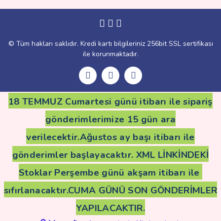
Gönder
© Tüm hakları saklıdır. Kredi kartı bilgileriniz 256bit SSL sertifikası
ile korunmaktadır.
18 TEMMUZ Cumartesi günü itibarı ile sipariş
gönderimlerimize 15 gün ara
verilecektir.Ağustos ay başı itibarı ile
gönderimler başlayacaktır. XML LİNKİNDEKİ
Stoklar Perşembe günü akşam itibarı ile
sıfırlanacaktır.CUMA GÜNÜ SON GÖNDERİMLER
YAPILACAKTIR.