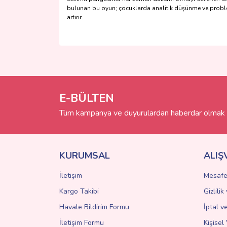
bulunan bu oyun; çocuklarda analitik düşünme ve problem ç
artırır.
Bu ürünün fiyat bilgisi, resim, ürün açıklamalarında 
Görüş ve önerileriniz için teşekkür ederiz.
Ürün resmi kalitesiz, bozuk veya görüntülenemiyo
Ürün açıklamasında eksik bilgiler bulunuyor.
E-BÜLTEN
Ürün bilgilerinde hatalar bulunuyor.
Tüm kampanya ve duyurulardan haberdar olmak i
Ürün fiyatı diğer sitelerden daha pahalı.
Bu ürüne benzer farklı alternatifler olmalı.
KURUMSAL
ALIŞ
İletişim
Mesafe
Kargo Takibi
Gizlili
Havale Bildirim Formu
İptal v
İletişim Formu
Kişisel 