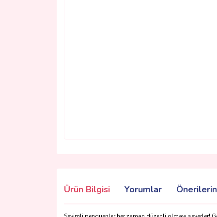
Ürün Bilgisi
Yorumlar
Önerilerin
Sevimli penguenler her zaman düzenli olmayı severler! Gö