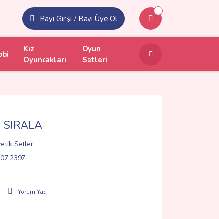
Bayi Girişi
Bayi Üye Ol
/
Kız
Oyun
obi
Oyuncakları
Setleri
 SIRALA
etik Setler
07.2397
Yorum Yaz