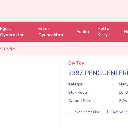
Eğitici
Erkek
Hello
Funko
H
Oyuncaklar
Oyuncakları
Kitty
İ SIRALA
Dıy Toy
2397 PENGUENLERİ
Kategori
Many
Stok Kodu
Eo_D
Garanti Süresi
2 Ay
Tavsiye Et