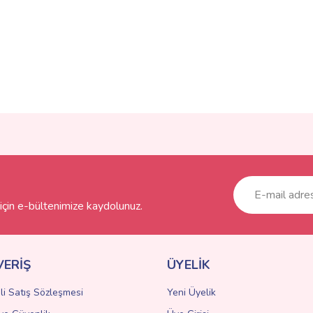
ve diğer konularda yetersiz gördüğünüz noktaları öneri formunu kullanarak taraf
Bu ürüne ilk yorumu siz yapın!
r.
Yorum Yaz
çin e-bültenimize kaydolunuz.
VERİŞ
ÜYELİK
li Satış Sözleşmesi
Yeni Üyelik