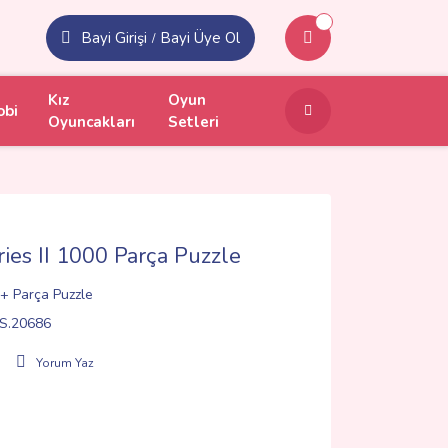
Bayi Girişi
Bayi Üye Ol
/
Kız
Oyun
obi
Oyuncakları
Setleri
ies II 1000 Parça Puzzle
+ Parça Puzzle
S.20686
Yorum Yaz