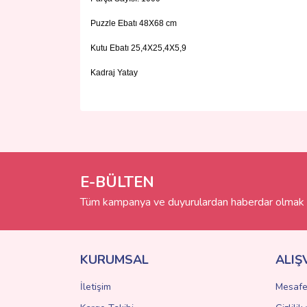
Puzzle Ebatı 48X68 cm
Kutu Ebatı 25,4X25,4X5,9
Kadraj Yatay
Bu ürünün fiyat bilgisi, resim, ürün açıklamalarında 
Görüş ve önerileriniz için teşekkür ederiz.
Ürün resmi kalitesiz, bozuk veya görüntülenemiyo
Ürün açıklamasında eksik bilgiler bulunuyor.
E-BÜLTEN
Ürün bilgilerinde hatalar bulunuyor.
Tüm kampanya ve duyurulardan haberdar olmak i
Ürün fiyatı diğer sitelerden daha pahalı.
Bu ürüne benzer farklı alternatifler olmalı.
KURUMSAL
ALIŞ
İletişim
Mesafe