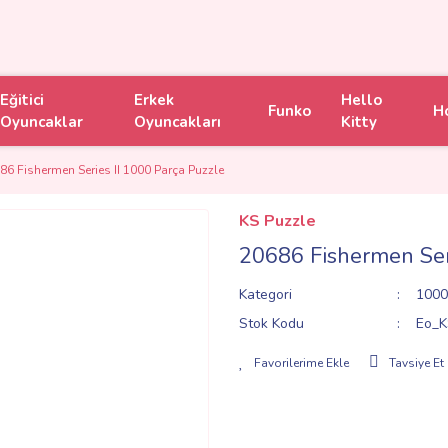
Eğitici
Erkek
Hello
Funko
H
Oyuncaklar
Oyuncakları
Kitty
86 Fishermen Series II 1000 Parça Puzzle
KS Puzzle
20686 Fishermen Ser
Kategori
1000
Stok Kodu
Eo_K
Tavsiye Et