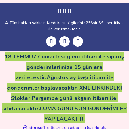
Gönder
© Tüm hakları saklıdır. Kredi kartı bilgileriniz 256bit SSL sertifikası
ile korunmaktadır.
18 TEMMUZ Cumartesi günü itibarı ile sipariş
gönderimlerimize 15 gün ara
verilecektir.Ağustos ay başı itibarı ile
gönderimler başlayacaktır. XML LİNKİNDEKİ
Stoklar Perşembe günü akşam itibarı ile
sıfırlanacaktır.CUMA GÜNÜ SON GÖNDERİMLER
YAPILACAKTIR.
ile
ideasoft
e-