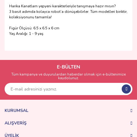
Harika Kanatlarn yepyeni karakterleriyle tanışmaya hazır mısın?
3 basit adımda kolayca robot’a dönüşebilirler. Tüm modelleri biriktir,
koleksiyonunu tamamla!
Figür Ölçüsü: 6.5 x 6.5 x 6 cm
Yaş Aralığı: 1 - 9 yaş
Bu ürünün fiyat bilgisi, resim, ürün açıklamalarında ve diğer
konularda yetersiz gördüğünüz noktaları öneri formunu
Bu ürüne ilk yorumu siz yapın!
kullanarak tarafımıza iletebilirsiniz.
Görüş ve önerileriniz için teşekkür ederiz.
E-BÜLTEN
Tüm kampanya ve duyurulardan haberdar olmak için e-bültenimize
Yorum Yaz
kaydolunuz.
Ürün resmi kalitesiz, bozuk veya görüntülenemiyor.
Ürün açıklamasında eksik bilgiler bulunuyor.
Ürün bilgilerinde hatalar bulunuyor.
Ürün fiyatı diğer sitelerden daha pahalı.
KURUMSAL
Bu ürüne benzer farklı alternatifler olmalı.
ALIŞVERİŞ
ÜYELİK