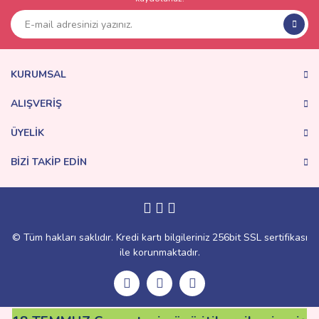
Ürün resmi kalitesiz, bozuk veya görüntülenemiyor.
Ürün açıklamasında eksik bilgiler bulunuyor.
Ürün bilgilerinde hatalar bulunuyor.
Ürün fiyatı diğer sitelerden daha pahalı.
KURUMSAL
Bu ürüne benzer farklı alternatifler olmalı.
ALIŞVERİŞ
ÜYELİK
BİZİ TAKİP EDİN
Gönder
© Tüm hakları saklıdır. Kredi kartı bilgileriniz 256bit SSL sertifikası
ile korunmaktadır.