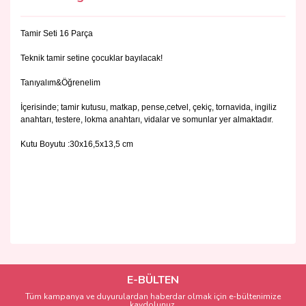
Tamir Seti 16 Parça
Teknik tamir setine çocuklar bayılacak!
Tanıyalım&Öğrenelim
İçerisinde; tamir kutusu, matkap, pense,cetvel, çekiç, tornavida, ingiliz
anahtarı, testere, lokma anahtarı, vidalar ve somunlar yer almaktadır.
Kutu Boyutu :30x16,5x13,5 cm
Bu ürünün fiyat bilgisi, resim, ürün açıklamalarında ve diğer
konularda yetersiz gördüğünüz noktaları öneri formunu
Bu ürüne ilk yorumu siz yapın!
kullanarak tarafımıza iletebilirsiniz.
Görüş ve önerileriniz için teşekkür ederiz.
E-BÜLTEN
Tüm kampanya ve duyurulardan haberdar olmak için e-bültenimize
Yorum Yaz
kaydolunuz.