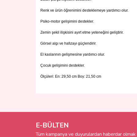
Renk ve ürün öğrenimini desteklemeye yardımcı olur.
Psiko-motor gelişimini destekler.
Zemin şekil ilişkisini ayırt etme yeteneğini geliştirir.
Görsel algı ve hafızayı güçlendirir.
El kaslarının gelişmesine yardımcı olur.
Çocuk gelişimini destekler.
Ölçüleri: En: 29,50 cm Boy: 21,50 cm
Bu ürünün fiyat bilgisi, resim, ürün açıklamalarında 
Görüş ve önerileriniz için teşekkür ederiz.
Ürün resmi kalitesiz, bozuk veya görüntülenemiyo
Ürün açıklamasında eksik bilgiler bulunuyor.
E-BÜLTEN
Ürün bilgilerinde hatalar bulunuyor.
Tüm kampanya ve duyurulardan haberdar olmak i