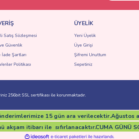
VERİŞ
ÜYELİK
li Satış Sözleşmesi
Yeni Üyelik
k ve Güvenlik
Üye Girişi
Gönder
e İade Şartları
Şifremi Unuttum
Veriler Politikası
Sepetiniz
riniz 256bit SSL sertifikası ile korunmaktadır.
nderimlerimize 15 gün ara verilecektir.Ağustos ay
nü akşam itibarı ile sıfırlanacaktır.CUMA GÜN
ile
ideasoft
e-