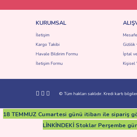
Ürün fiyatı diğer sitelerden daha pahalı.
Bu ürüne benzer farklı alternatifler olmalı.
KURUMSAL
ALIŞ
İletişim
Mesafe
Kargo Takibi
Gizlili
Havale Bildirim Formu
İptal v
İletişim Formu
Kişisel 
© Tüm hakları saklıdır. Kredi kartı bilgile
18 TEMMUZ Cumartesi günü itibarı ile sipariş gö
LİNKİNDEKİ Stoklar Perşembe gü