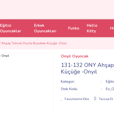
Eğitici
Erkek
Hello
Funko
H
Oyuncaklar
Oyuncakları
Kitty
 Ahşap Tutmalı Puzzle Büyükten Küçüğe -Onyıl
Onyıl Oyuncak
131-132 ONY Ahşap 
Küçüğe -Onyıl
Kategori
Eğiti
Stok Kodu
Eo_O
Tavsiye Et