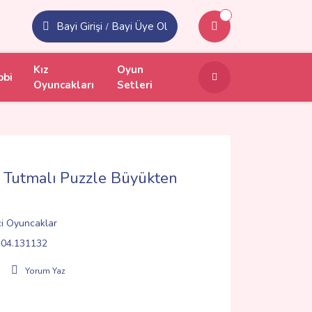
Bayi Girişi
Bayi Üye Ol
/
Kız
Oyun
obi
Oyuncakları
Setleri
Tutmalı Puzzle Büyükten
ci Oyuncaklar
04.131132
Yorum Yaz