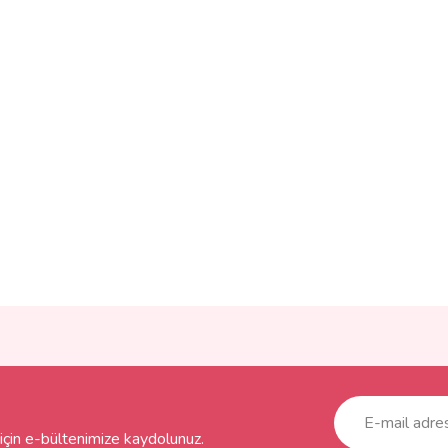
ve diğer konularda yetersiz gördüğünüz noktaları öneri formunu kullanarak taraf
Bu ürüne ilk yorumu siz yapın!
r.
Yorum Yaz
çin e-bültenimize kaydolunuz.