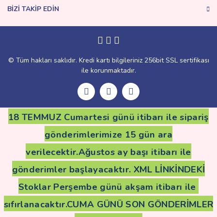
BİZİ TAKİP EDİN
Gönder
© Tüm hakları saklıdır. Kredi kartı bilgileriniz 256bit SSL sertifikası
ile korunmaktadır.
18 TEMMUZ Cumartesi günü itibarı ile sipariş
gönderimlerimize 15 gün ara
verilecektir.Ağustos ay başı itibarı ile
gönderimler başlayacaktır. XML LİNKİNDEKİ
Stoklar Perşembe günü akşam itibarı ile
sıfırlanacaktır.CUMA GÜNÜ SON GÖNDERİMLER