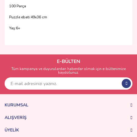
100 Parça
Puzzle ebatı:49x36 cm
Yaş:6+
Bu ürünün fiyat bilgisi, resim, ürün açıklamalarında ve diğer
konularda yetersiz gördüğünüz noktaları öneri formunu
Bu ürüne ilk yorumu siz yapın!
kullanarak tarafımıza iletebilirsiniz.
Görüş ve önerileriniz için teşekkür ederiz.
E-BÜLTEN
Tüm kampanya ve duyurulardan haberdar olmak için e-bültenimize
Yorum Yaz
kaydolunuz.
Ürün resmi kalitesiz, bozuk veya görüntülenemiyor.
Ürün açıklamasında eksik bilgiler bulunuyor.
Ürün bilgilerinde hatalar bulunuyor.
Ürün fiyatı diğer sitelerden daha pahalı.
KURUMSAL
Bu ürüne benzer farklı alternatifler olmalı.
ALIŞVERİŞ
ÜYELİK