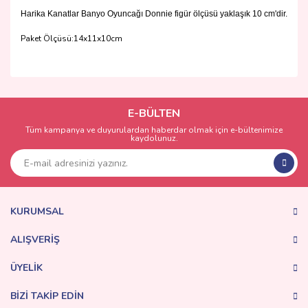
Harika Kanatlar Banyo Oyuncağı Donnie figür ölçüsü yaklaşık 10 cm'dir.
Paket Ölçüsü:14x11x10cm
Bu ürünün fiyat bilgisi, resim, ürün açıklamalarında ve diğer
konularda yetersiz gördüğünüz noktaları öneri formunu
Bu ürüne ilk yorumu siz yapın!
kullanarak tarafımıza iletebilirsiniz.
Görüş ve önerileriniz için teşekkür ederiz.
E-BÜLTEN
Tüm kampanya ve duyurulardan haberdar olmak için e-bültenimize
Yorum Yaz
kaydolunuz.
Ürün resmi kalitesiz, bozuk veya görüntülenemiyor.
Ürün açıklamasında eksik bilgiler bulunuyor.
Ürün bilgilerinde hatalar bulunuyor.
Ürün fiyatı diğer sitelerden daha pahalı.
KURUMSAL
Bu ürüne benzer farklı alternatifler olmalı.
ALIŞVERİŞ
ÜYELİK
BİZİ TAKİP EDİN