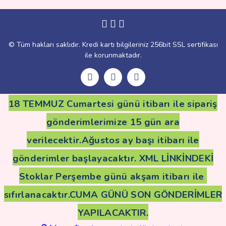
Gönder
© Tüm hakları saklıdır. Kredi kartı bilgileriniz 256bit SSL sertifikası
ile korunmaktadır.
18 TEMMUZ Cumartesi günü itibarı ile sipariş
gönderimlerimize 15 gün ara
verilecektir.Ağustos ay başı itibarı ile
gönderimler başlayacaktır. XML LİNKİNDEKİ
Stoklar Perşembe günü akşam itibarı ile
sıfırlanacaktır.CUMA GÜNÜ SON GÖNDERİMLER
YAPILACAKTIR.