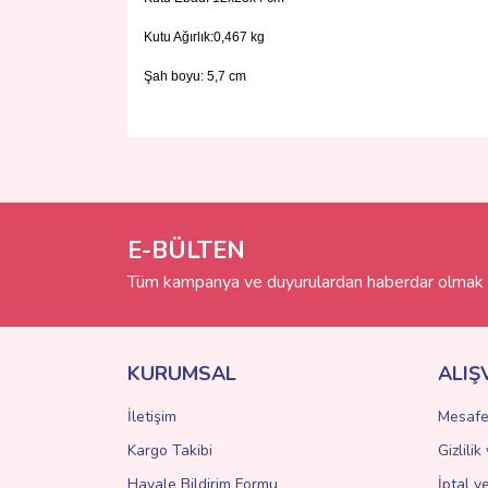
Kutu Ağırlık:0,467 kg
Şah boyu: 5,7 cm
Bu ürünün fiyat bilgisi, resim, ürün açıklamalarında 
Görüş ve önerileriniz için teşekkür ederiz.
Ürün resmi kalitesiz, bozuk veya görüntülenemiyo
Ürün açıklamasında eksik bilgiler bulunuyor.
E-BÜLTEN
Ürün bilgilerinde hatalar bulunuyor.
Tüm kampanya ve duyurulardan haberdar olmak i
Ürün fiyatı diğer sitelerden daha pahalı.
Bu ürüne benzer farklı alternatifler olmalı.
KURUMSAL
ALIŞ
İletişim
Mesafe
Kargo Takibi
Gizlili
Havale Bildirim Formu
İptal v