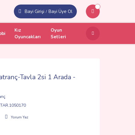
Bayi Girişi
Bayi Üye Ol
/
Kız
Oyun
obi
Oyuncakları
Setleri
ranç-Tavla 2si 1 Arada -
anç
TAR.1050170
Yorum Yaz