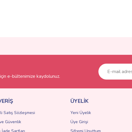
ve diğer konularda yetersiz gördüğünüz noktaları öneri formunu kullanarak taraf
Bu ürüne ilk yorumu siz yapın!
r.
Yorum Yaz
çin e-bültenimize kaydolunuz.
VERİŞ
ÜYELİK
li Satış Sözleşmesi
Yeni Üyelik
k ve Güvenlik
Üye Girişi
Gönder
e İade Şartları
Şifremi Unuttum