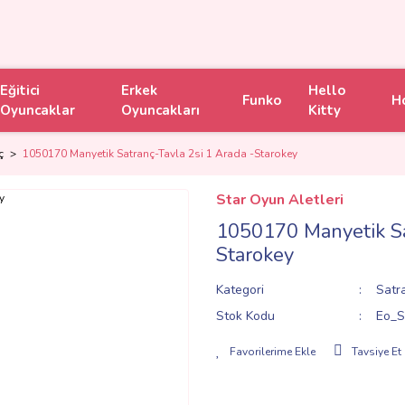
Eğitici
Erkek
Hello
Funko
H
Oyuncaklar
Oyuncakları
Kitty
ç
1050170 Manyetik Satranç-Tavla 2si 1 Arada -Starokey
Star Oyun Aletleri
1050170 Manyetik Sat
Starokey
Kategori
Satr
Stok Kodu
Eo_S
Tavsiye Et