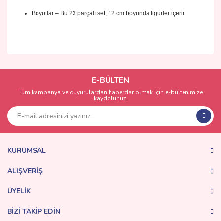
Boyutlar – Bu 23 parçalı set, 12 cm boyunda figürler içerir
Bu ürünün fiyat bilgisi, resim, ürün açıklamalarında ve diğer
konularda yetersiz gördüğünüz noktaları öneri formunu
Bu ürüne ilk yorumu siz yapın!
kullanarak tarafımıza iletebilirsiniz.
Görüş ve önerileriniz için teşekkür ederiz.
E-BÜLTEN
Tüm kampanya ve duyurulardan haberdar olmak için e-bültenimize
Yorum Yaz
kaydolunuz.
Ürün resmi kalitesiz, bozuk veya görüntülenemiyor.
Ürün açıklamasında eksik bilgiler bulunuyor.
Ürün bilgilerinde hatalar bulunuyor.
Ürün fiyatı diğer sitelerden daha pahalı.
KURUMSAL
Bu ürüne benzer farklı alternatifler olmalı.
ALIŞVERİŞ
ÜYELİK
BİZİ TAKİP EDİN