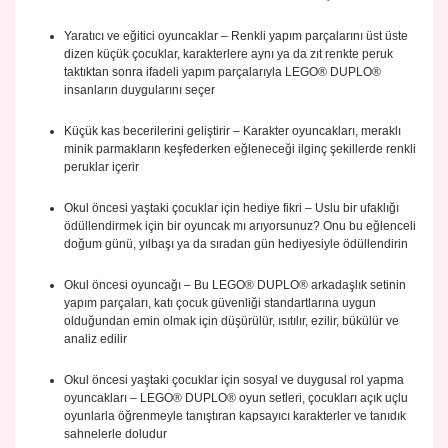
Yaratıcı ve eğitici oyuncaklar – Renkli yapım parçalarını üst üste
dizen küçük çocuklar, karakterlere aynı ya da zıt renkte peruk
taktıktan sonra ifadeli yapım parçalarıyla LEGO® DUPLO®
insanların duygularını seçer
Küçük kas becerilerini geliştirir – Karakter oyuncakları, meraklı
minik parmakların keşfederken eğleneceği ilginç şekillerde renkli
peruklar içerir
Okul öncesi yaştaki çocuklar için hediye fikri – Uslu bir ufaklığı
ödüllendirmek için bir oyuncak mı arıyorsunuz? Onu bu eğlenceli
doğum günü, yılbaşı ya da sıradan gün hediyesiyle ödüllendirin
Okul öncesi oyuncağı – Bu LEGO® DUPLO® arkadaşlık setinin
yapım parçaları, katı çocuk güvenliği standartlarına uygun
olduğundan emin olmak için düşürülür, ısıtılır, ezilir, bükülür ve
analiz edilir
Okul öncesi yaştaki çocuklar için sosyal ve duygusal rol yapma
oyuncakları – LEGO® DUPLO® oyun setleri, çocukları açık uçlu
oyunlarla öğrenmeyle tanıştıran kapsayıcı karakterler ve tanıdık
sahnelerle doludur