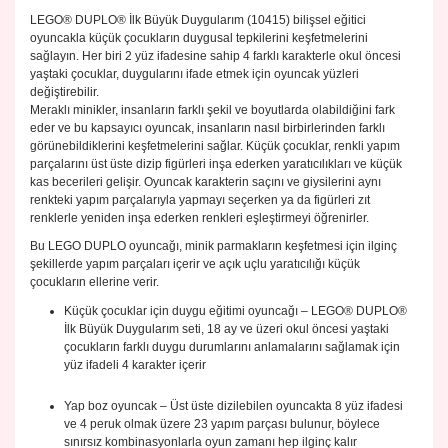
LEGO® DUPLO® İlk Büyük Duygularım (10415) bilişsel eğitici
oyuncakla küçük çocukların duygusal tepkilerini keşfetmelerini
sağlayın. Her biri 2 yüz ifadesine sahip 4 farklı karakterle okul öncesi
yaştaki çocuklar, duygularını ifade etmek için oyuncak yüzleri
değiştirebilir.
Meraklı minikler, insanların farklı şekil ve boyutlarda olabildiğini fark
eder ve bu kapsayıcı oyuncak, insanların nasıl birbirlerinden farklı
görünebildiklerini keşfetmelerini sağlar. Küçük çocuklar, renkli yapım
parçalarını üst üste dizip figürleri inşa ederken yaratıcılıkları ve küçük
kas becerileri gelişir. Oyuncak karakterin saçını ve giysilerini aynı
renkteki yapım parçalarıyla yapmayı seçerken ya da figürleri zıt
renklerle yeniden inşa ederken renkleri eşleştirmeyi öğrenirler.
Bu LEGO DUPLO oyuncağı, minik parmakların keşfetmesi için ilginç
şekillerde yapım parçaları içerir ve açık uçlu yaratıcılığı küçük
çocukların ellerine verir.
Küçük çocuklar için duygu eğitimi oyuncağı – LEGO® DUPLO®
İlk Büyük Duygularım seti, 18 ay ve üzeri okul öncesi yaştaki
çocukların farklı duygu durumlarını anlamalarını sağlamak için
yüz ifadeli 4 karakter içerir
Yap boz oyuncak – Üst üste dizilebilen oyuncakta 8 yüz ifadesi
ve 4 peruk olmak üzere 23 yapım parçası bulunur, böylece
sınırsız kombinasyonlarla oyun zamanı hep ilginç kalır