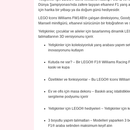
Dünya Şampiyonası'nda zafere taşıyan efsanevi F1 yarış ar
için harika bir yılbaşı ya da doğum günü hediyesidir.
LEGO Icons Williams FW14B'in çalışan direksiyonu, Goodyearba
Mansell minifigürü, efsanevi sürücünün bir fotoğrafının ve s
Yetişkinler, çocuklar ve aileler için tasarlanmış dinamik L
talimatlarının 3D versiyonunu içerir.
Yetişkinler için koleksiyonluk yarış arabası yapım s
inovasyonunu kutlayın
Kutuda ne var? – Bir LEGO® F1® Williams Racing FW1
kaskı ve kupa
Özellikler ve fonksiyonlar – Bu LEGO® Icons William
Ev ve ofis için masa dekoru – Baskılı araç istatistik
sergileme podyumu içerir
Yetişkinler için LEGO® hediyeleri – Yetişkinler içi
3 boyutlu yapım talimatları – Modelleri yaparken 3 
F1® araba setinden maksimum keyif alın