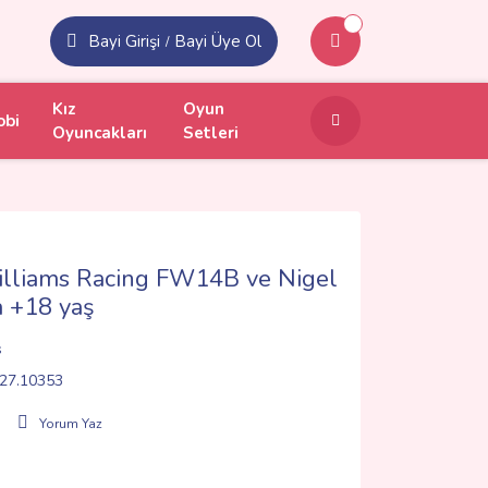
Bayi Girişi
Bayi Üye Ol
/
Kız
Oyun
obi
Oyuncakları
Setleri
illiams Racing FW14B ve Nigel
 +18 yaş
s
27.10353
Yorum Yaz