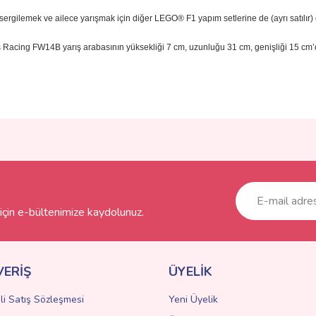
ergilemek ve ailece yarışmak için diğer LEGO® F1 yapım setlerine de (ayrı satılır) 
 Racing FW14B yarış arabasının yüksekliği 7 cm, uzunluğu 31 cm, genişliği 15 cm’d
ve diğer konularda yetersiz gördüğünüz noktaları öneri formunu kullanarak taraf
Bu ürüne ilk yorumu siz yapın!
r.
Yorum Yaz
çin e-bültenimize kaydolunuz.
VERİŞ
ÜYELİK
li Satış Sözleşmesi
Yeni Üyelik