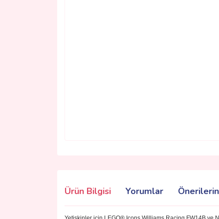
Ürün Bilgisi
Yorumlar
Önerilerin
Yetişkinler için LEGO® Icons Williams Racing FW14B ve Ni