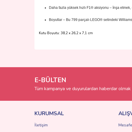
Daha fazla yüksek hızlı F1® aksiyonu – İnşa etmek, s
Boyutlar – Bu 799 parçalı LEGO® setindeki Williams
Kutu Boyutu: 38,2 x 26,2 x 7,1 cm
Bu ürünün fiyat bilgisi, resim, ürün açıklamalarında 
Görüş ve önerileriniz için teşekkür ederiz.
Ürün resmi kalitesiz, bozuk veya görüntülenemiyo
Ürün açıklamasında eksik bilgiler bulunuyor.
E-BÜLTEN
Ürün bilgilerinde hatalar bulunuyor.
Tüm kampanya ve duyurulardan haberdar olmak i
Ürün fiyatı diğer sitelerden daha pahalı.
Bu ürüne benzer farklı alternatifler olmalı.
KURUMSAL
ALIŞ
İletişim
Mesafe