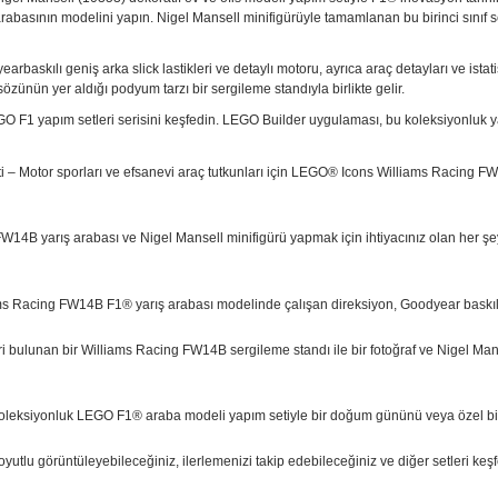
abasının modelini yapın. Nigel Mansell minifigürüyle tamamlanan bu birinci sınıf se
skılı geniş arka slick lastikleri ve detaylı motoru, ayrıca araç detayları ve istatis
özünün yer aldığı podyum tarzı bir sergileme standıyla birlikte gelir.
EGO F1 yapım setleri serisini keşfedin. LEGO Builder uygulaması, bu koleksiyonluk y
eti – Motor sporları ve efsanevi araç tutkunları için LEGO® Icons Williams Racing F
4B yarış arabası ve Nigel Mansell minifigürü yapmak için ihtiyacınız olan her şey
s Racing FW14B F1® yarış arabası modelinde çalışan direksiyon, Goodyear baskılı ge
leri bulunan bir Williams Racing FW14B sergileme standı ile bir fotoğraf ve Nigel Man
n koleksiyonluk LEGO F1® araba modeli yapım setiyle bir doğum gününü veya özel bi
boyutlu görüntüleyebileceğiniz, ilerlemenizi takip edebileceğiniz ve diğer setleri