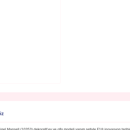
iz
gel Mansell (10353) dekoratif ev ve ofis modeli yapım setiyle F1® inovasyon tarih