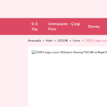
0-3
Animasyon - Çizgi
Disney
Yaş
Film
Anasayfa
Hobi
LEGO®
İcons
10353 Lego ico