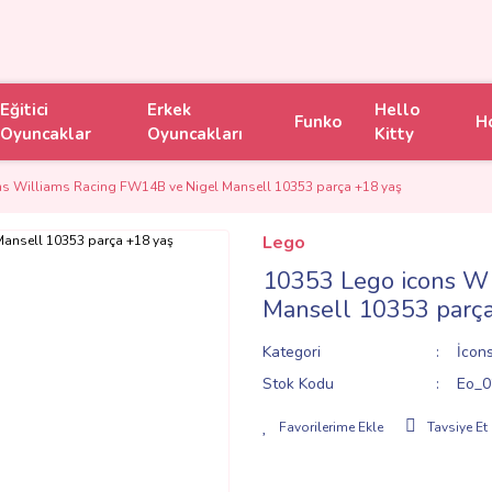
Eğitici
Erkek
Hello
Funko
H
Oyuncaklar
Oyuncakları
Kitty
ns Williams Racing FW14B ve Nigel Mansell 10353 parça +18 yaş
Lego
10353 Lego icons W
Mansell 10353 parça
Kategori
İcon
Stok Kodu
Eo_0
Tavsiye Et