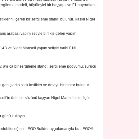
rgileme modeli, büyüleyici bir başyapıt ve F1 hayranları
tiklerini içeren bir sergileme standı bulunur. Kasklı Nigel
arış arabası yapım setiyle birlikte gelen yapım
W14B ve Nigel Mansell yapım setiyle tarihi F1®
, ayrıca bir sergileme standı, sergileme podyumu, sürücü
niş arka slick lastikler ve detaylı bir motor bulunur
sell’in ünlü bir sözünü taşıyan Nigel Mansell minifigür
r günü kutlayın
 keşfedebileceğiniz LEGO Builder uygulamasıyla bu LEGO®