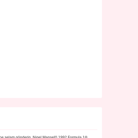
ine selam gönderin. Nigel Mansell'i 1992 Formula 1®