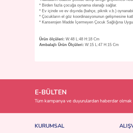
* Birden fazla çocuğa oynama olanağı sağlar.
* Ev içinde ve ev dışında (bahçe, piknik v.b.) oynanabil
* Çocukların el göz koordinasyonunun gelişmesine katk
*
Kanserojen Madde İçermeyen Çocuk Sağlığına Uy
Ürün ölçüleri:
W:48 L:48 H:18 Cm
Ambalajlı Ürün Ölçüleri:
W:15 L:47 H:15 Cm
Bu ürünün fiyat bilgisi, resim, ürün açıklamalarında 
Görüş ve önerileriniz için teşekkür ederiz.
Ürün resmi kalitesiz, bozuk veya görüntülenemiyo
Ürün açıklamasında eksik bilgiler bulunuyor.
E-BÜLTEN
Ürün bilgilerinde hatalar bulunuyor.
Tüm kampanya ve duyurulardan haberdar olmak i
Ürün fiyatı diğer sitelerden daha pahalı.
Bu ürüne benzer farklı alternatifler olmalı.
KURUMSAL
ALIŞ