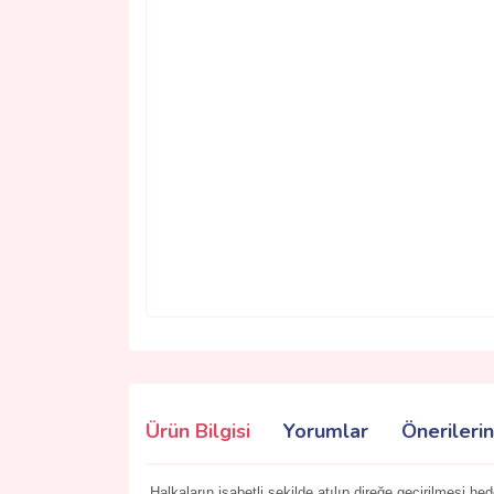
Ürün Bilgisi
Yorumlar
Önerilerin
Halkaların isabetli şekilde atılıp direğe geçirilmesi he