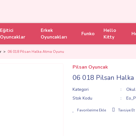
Eğitici
Erkek
Hello
Funko
H
Oyuncaklar
Oyuncakları
Kitty
r
06 018 Pilsan Halka Atma Oyunu
Pilsan Oyuncak
06 018 Pilsan Halk
Kategori
Okul 
Stok Kodu
Eo_P
Tavsiye Et