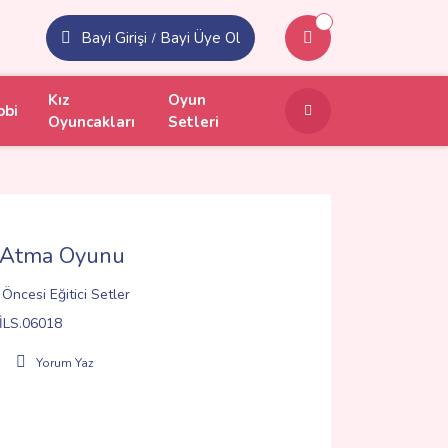
Bayi Girişi
Bayi Üye Ol
/
Kız
Oyun
obi
Oyuncakları
Setleri
a Atma Oyunu
Öncesi Eğitici Setler
İLS.06018
Yorum Yaz