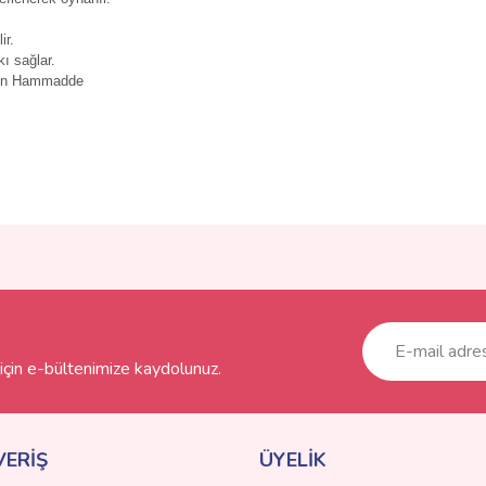
ir.
ı sağlar.
gun Hammadde
ve diğer konularda yetersiz gördüğünüz noktaları öneri formunu kullanarak taraf
Bu ürüne ilk yorumu siz yapın!
r.
Yorum Yaz
çin e-bültenimize kaydolunuz.
VERİŞ
ÜYELİK