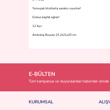
Yumuşak bloklarla yaratıcı oyunlar!
Dokun,keşfet,öğren!
12 Ay+
Ambalaj Boyutu:15,2x21x20 cm
Bu ürünün fiyat bilgisi, resim, ürün açıklamalarında 
Görüş ve önerileriniz için teşekkür ederiz.
Ürün resmi kalitesiz, bozuk veya görüntülenemiyo
Ürün açıklamasında eksik bilgiler bulunuyor.
E-BÜLTEN
Ürün bilgilerinde hatalar bulunuyor.
Tüm kampanya ve duyurulardan haberdar olmak i
Ürün fiyatı diğer sitelerden daha pahalı.
Bu ürüne benzer farklı alternatifler olmalı.
KURUMSAL
ALIŞ