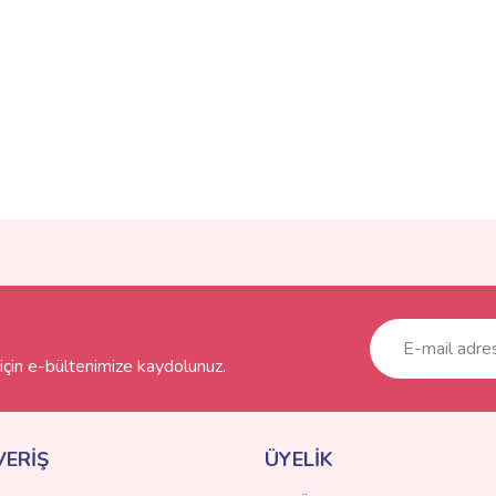
ve diğer konularda yetersiz gördüğünüz noktaları öneri formunu kullanarak taraf
Bu ürüne ilk yorumu siz yapın!
r.
Yorum Yaz
çin e-bültenimize kaydolunuz.
VERİŞ
ÜYELİK