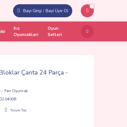
Bayi Girişi
Bayi Üye Ol
/
Kız
Oyun
obi
Oyuncakları
Setleri
loklar Çanta 24 Parça -
 - Fen Oyuncak
02.04008
Yorum Yaz