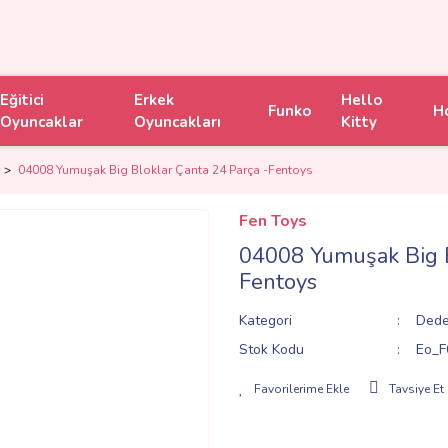
Eğitici
Erkek
Hello
Funko
H
Oyuncaklar
Oyuncakları
Kitty
04008 Yumuşak Big Bloklar Çanta 24 Parça -Fentoys
Fen Toys
04008 Yumuşak Big B
Fentoys
Kategori
Dede
Stok Kodu
Eo_F
Tavsiye Et