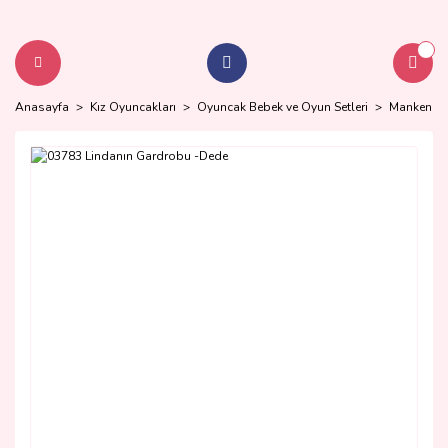
Anasayfa
Kız Oyuncakları
Oyuncak Bebek ve Oyun Setleri
Manken Beb