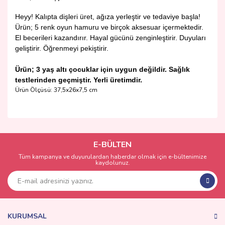
Heyy! Kalıpta dişleri üret, ağıza yerleştir ve tedaviye başla!
Ürün; 5 renk oyun hamuru ve birçok aksesuar içermektedir.
El becerileri kazandırır. Hayal gücünü zenginleştirir. Duyuları
geliştirir. Öğrenmeyi pekiştirir.
Ürün; 3 yaş altı çocuklar için uygun değildir. Sağlık
testlerinden geçmiştir. Yerli üretimdir.
Ürün Ölçüsü: 37,5x26x7,5 cm
Bu ürünün fiyat bilgisi, resim, ürün açıklamalarında ve diğer
konularda yetersiz gördüğünüz noktaları öneri formunu
Bu ürüne ilk yorumu siz yapın!
kullanarak tarafımıza iletebilirsiniz.
Görüş ve önerileriniz için teşekkür ederiz.
E-BÜLTEN
Tüm kampanya ve duyurulardan haberdar olmak için e-bültenimize
Yorum Yaz
kaydolunuz.
Ürün resmi kalitesiz, bozuk veya görüntülenemiyor.
Ürün açıklamasında eksik bilgiler bulunuyor.
Ürün bilgilerinde hatalar bulunuyor.
Ürün fiyatı diğer sitelerden daha pahalı.
KURUMSAL