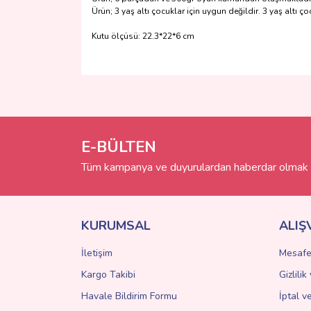
Ürün; 3 yaş altı çocuklar için uygun değildir. 3 yaş altı 
Kutu ölçüsü: 22.3*22*6 cm
Bu ürünün fiyat bilgisi, resim, ürün açıklamalarında 
Görüş ve önerileriniz için teşekkür ederiz.
Ürün resmi kalitesiz, bozuk veya görüntülenemiyo
Ürün açıklamasında eksik bilgiler bulunuyor.
E-BÜLTEN
Ürün bilgilerinde hatalar bulunuyor.
Tüm kampanya ve duyurulardan haberdar olmak i
Ürün fiyatı diğer sitelerden daha pahalı.
Bu ürüne benzer farklı alternatifler olmalı.
KURUMSAL
ALIŞ
İletişim
Mesafe
Kargo Takibi
Gizlili
Havale Bildirim Formu
İptal v