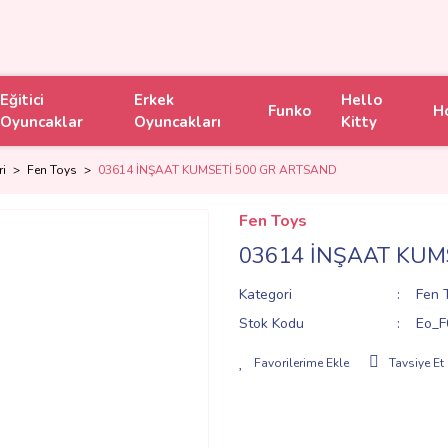
Eğitici
Erkek
Hello
Funko
H
Oyuncaklar
Oyuncakları
Kitty
ri
Fen Toys
03614 İNŞAAT KUMSETİ 500 GR ARTSAND
Fen Toys
03614 İNŞAAT KUM
Kategori
Fen 
Stok Kodu
Eo_F
Tavsiye Et