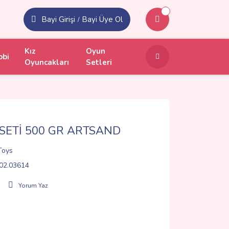
Bayi Girişi
Bayi Üye Ol
/
Kız
Oyun
obi
Oyuncakları
Setleri
SETİ 500 GR ARTSAND
Toys
02.03614
Yorum Yaz