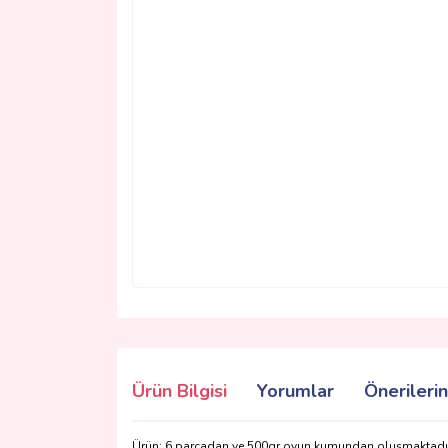
Ürün Bilgisi
Yorumlar
Önerilerin
Ürün; 6 parçadan ve 500gr oyun kumundan oluşmaktadır. Oy