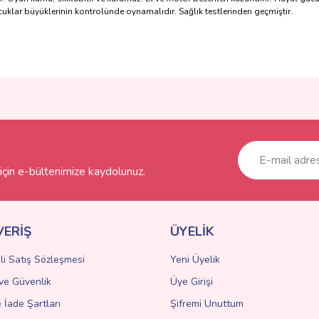
çocuklar büyüklerinin kontrolünde oynamalıdır. Sağlık testlerinden geçmiştir.
ve diğer konularda yetersiz gördüğünüz noktaları öneri formunu kullanarak taraf
Bu ürüne ilk yorumu siz yapın!
r.
Yorum Yaz
çin e-bültenimize kaydolunuz.
VERİŞ
ÜYELİK
li Satış Sözleşmesi
Yeni Üyelik
k ve Güvenlik
Üye Girişi
Gönder
e İade Şartları
Şifremi Unuttum