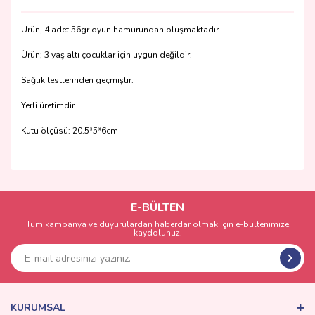
Ürün, 4 adet 56gr oyun hamurundan oluşmaktadır.
Ürün; 3 yaş altı çocuklar için uygun değildir.
Sağlık testlerinden geçmiştir.
Yerli üretimdir.
Kutu ölçüsü: 20.5*5*6cm
Bu ürünün fiyat bilgisi, resim, ürün açıklamalarında ve diğer
konularda yetersiz gördüğünüz noktaları öneri formunu
Bu ürüne ilk yorumu siz yapın!
kullanarak tarafımıza iletebilirsiniz.
Görüş ve önerileriniz için teşekkür ederiz.
E-BÜLTEN
Tüm kampanya ve duyurulardan haberdar olmak için e-bültenimize
Yorum Yaz
kaydolunuz.
Ürün resmi kalitesiz, bozuk veya görüntülenemiyor.
Ürün açıklamasında eksik bilgiler bulunuyor.
Ürün bilgilerinde hatalar bulunuyor.
Ürün fiyatı diğer sitelerden daha pahalı.
KURUMSAL