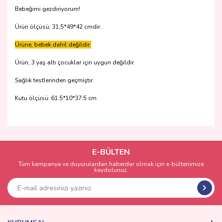
Bebeğimi gezdiriyorum!
Ürün ölçüsü; 31,5*49*42 cmdir.
Ürüne, bebek dahil değildir.
Ürün; 3 yaş altı çocuklar için uygun değildir.
Sağlık testlerinden geçmiştir.
Kutu ölçüsü: 61.5*10*37.5 cm
Bu ürünün fiyat bilgisi, resim, ürün açıklamalarında ve diğer
konularda yetersiz gördüğünüz noktaları öneri formunu
Bu ürüne ilk yorumu siz yapın!
kullanarak tarafımıza iletebilirsiniz.
Görüş ve önerileriniz için teşekkür ederiz.
E-BÜLTEN
Tüm kampanya ve duyurulardan haberdar olmak için e-bültenimize
Yorum Yaz
kaydolunuz.
Ürün resmi kalitesiz, bozuk veya görüntülenemiyor.
Ürün açıklamasında eksik bilgiler bulunuyor.
Ürün bilgilerinde hatalar bulunuyor.
Ürün fiyatı diğer sitelerden daha pahalı.