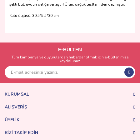
şekli bul, uygun deliğe yerleştir! Ürün, sağlık testlerinden geçmiştir.
Kutu ölçüsü: 30.5*5.5*30 cm
Bu ürünün fiyat bilgisi, resim, ürün açıklamalarında ve diğer
konularda yetersiz gördüğünüz noktaları öneri formunu
Bu ürüne ilk yorumu siz yapın!
kullanarak tarafımıza iletebilirsiniz.
Görüş ve önerileriniz için teşekkür ederiz.
E-BÜLTEN
Tüm kampanya ve duyurulardan haberdar olmak için e-bültenimize
Yorum Yaz
kaydolunuz.
Ürün resmi kalitesiz, bozuk veya görüntülenemiyor.
Ürün açıklamasında eksik bilgiler bulunuyor.
Ürün bilgilerinde hatalar bulunuyor.
Ürün fiyatı diğer sitelerden daha pahalı.
KURUMSAL
Bu ürüne benzer farklı alternatifler olmalı.
ALIŞVERİŞ
ÜYELİK
BİZİ TAKİP EDİN