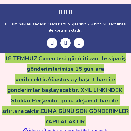
Gönder
© Tüm hakları saklıdır. Kredi kartı bilgileriniz 256bit SSL sertifikası
ile korunmaktadır.
18 TEMMUZ Cumartesi günü itibarı ile sipariş
gönderimlerimize 15 gün ara
verilecektir.Ağustos ay başı itibarı ile
gönderimler başlayacaktır. XML LİNKİNDEKİ
Stoklar Perşembe günü akşam itibarı ile
sıfırlanacaktır.CUMA GÜNÜ SON GÖNDERİMLER
YAPILACAKTIR.
ile
ideasoft
e-