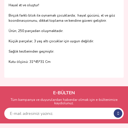
Hayal et ve oluştur!
Birçok farklı blok ile oynamak çocuklarda; hayal gücünü, el ve göz
koordinasyonunu, dikkat toplama ve kendine güveni geliştirir.
Ürün; 250 parçadan oluşmaktadır.
Küçük parçalar, 3 yaş altı çocuklar için uygun değildir.
Sağlık testlerinden geçmiştir.
Kutu ölçüsü: 31*45*31 Cm
Bu ürünün fiyat bilgisi, resim, ürün açıklamalarında ve diğer
konularda yetersiz gördüğünüz noktaları öneri formunu
Bu ürüne ilk yorumu siz yapın!
kullanarak tarafımıza iletebilirsiniz.
Görüş ve önerileriniz için teşekkür ederiz.
E-BÜLTEN
Tüm kampanya ve duyurulardan haberdar olmak için e-bültenimize
Yorum Yaz
kaydolunuz.
Ürün resmi kalitesiz, bozuk veya görüntülenemiyor.
Ürün açıklamasında eksik bilgiler bulunuyor.
Ürün bilgilerinde hatalar bulunuyor.