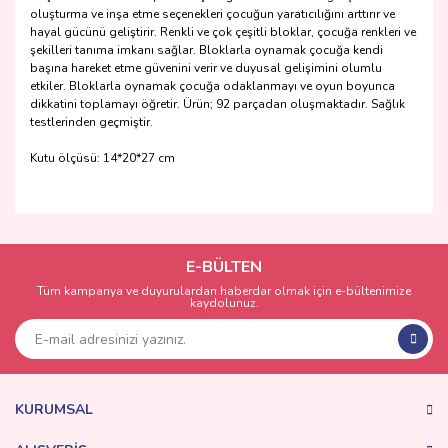
oluşturma ve inşa etme seçenekleri çocuğun yaratıcılığını arttırır ve
hayal gücünü geliştirir. Renkli ve çok çeşitli bloklar, çocuğa renkleri ve
şekilleri tanıma imkanı sağlar. Bloklarla oynamak çocuğa kendi
başına hareket etme güvenini verir ve duyusal gelişimini olumlu
etkiler. Bloklarla oynamak çocuğa odaklanmayı ve oyun boyunca
dikkatini toplamayı öğretir. Ürün; 92 parçadan oluşmaktadır. Sağlık
testlerinden geçmiştir.
Kutu ölçüsü: 14*20*27 cm
Bu ürünün fiyat bilgisi, resim, ürün açıklamalarında ve diğer
konularda yetersiz gördüğünüz noktaları öneri formunu
Bu ürüne ilk yorumu siz yapın!
kullanarak tarafımıza iletebilirsiniz.
Görüş ve önerileriniz için teşekkür ederiz.
E-BÜLTEN
Tüm kampanya ve duyurulardan haberdar olmak için e-bültenimize
Yorum Yaz
kaydolunuz.
Ürün resmi kalitesiz, bozuk veya görüntülenemiyor.
Ürün açıklamasında eksik bilgiler bulunuyor.
Ürün bilgilerinde hatalar bulunuyor.
Ürün fiyatı diğer sitelerden daha pahalı.
KURUMSAL
Bu ürüne benzer farklı alternatifler olmalı.